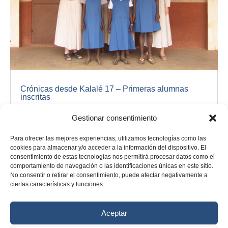
Crónicas desde Kalalé 17 – Primeras alumnas
inscritas
Crónicas
Gestionar consentimiento
Celebramos con toda la Iglesia el domingo 2 de febrero,
la fiesta de la Presentación del Señor en el templo. En la
Para ofrecer las mejores experiencias, utilizamos tecnologías como las
procesión de entrada, las niñas...
cookies para almacenar y/o acceder a la información del dispositivo. El
LEER MÁS
consentimiento de estas tecnologías nos permitirá procesar datos como el
comportamiento de navegación o las identificaciones únicas en este sitio.
No consentir o retirar el consentimiento, puede afectar negativamente a
ciertas características y funciones.
Aceptar